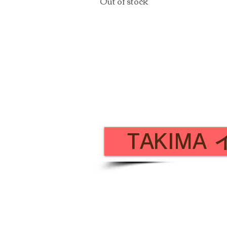
Out of stock
Store
Location: 〒
901-0305
1-27-1 1F, Nishizaki, Itoman City,
Okinawa Prefecture
TEL: 098-851-9570
EMAIL:
info@takima.jp
TAKIMA