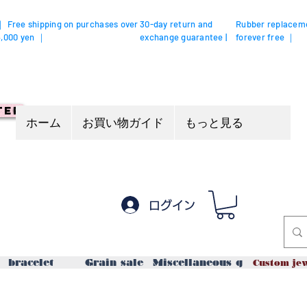
｜ Free shipping on purchases over
30-day return and
Rubber replacem
5,000 yen ｜
exchange guarantee |
forever free ｜
ter
ホーム
お買い物ガイド
もっと見る
ログイン
bracelet
Grain sale
Miscellaneous goods / acce
Custom je