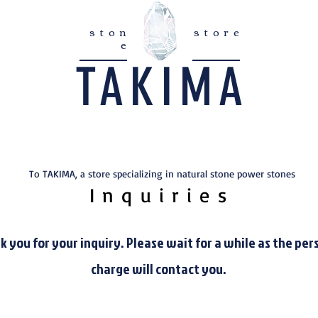
ston
store
e
TAKIMA
To TAKIMA, a store specializing in natural stone power stones
Inquiries
 you for your inquiry. Please wait for a while as the per
charge will contact you.