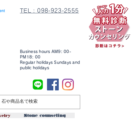
TEL : 098-923-2555
ent
Business hours AM9: 00-
PM18: 00
Regular holidays Sundays and
public holidays
ssories
welry
Stone counseling