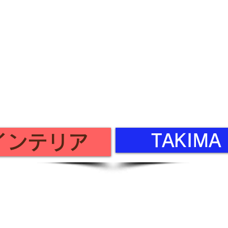
business hours
9:00 to 18:00
Regular holidays: Sundays and public
holidays
TAKIM
 インテリア