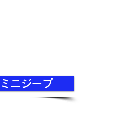
User's guide
About shipping and returns
privacy policy
A ミニジープ