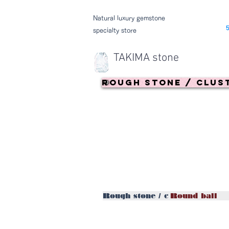
Natural luxury gemstone
specialty store
TAKIMA stone
Rough stone / clus
Rough stone / cluster
Round ball