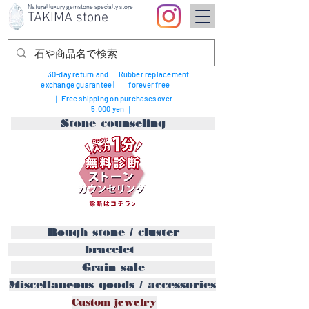
Natural luxury gemstone specialty store
TAKIMA stone
30-day return and
Rubber replacement
exchange guarantee |
forever free ｜
｜ Free shipping on purchases over
5,000 yen ｜
Stone counseling
Rough stone / cluster
bracelet
Grain sale
Miscellaneous goods / accessories
Custom jewelry