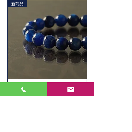
新商品
ソーダライト
水晶ルチル（6.1㎜
Price
Price
¥11,000
¥2,200
Out of Stock