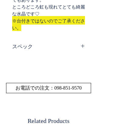
ところどころ虹も現れてとても綺麗
な水晶です♡
※台付きではないのでご了承くださ
い。
スペック
サイ
直径約 57㎜
ズ・
※サイズや重量の多少
寸法
の誤差はご了承くださ
い。
お電話での注文：098-851-9570
重量
248ｇ
素材
水晶（虹あり）
Related Products