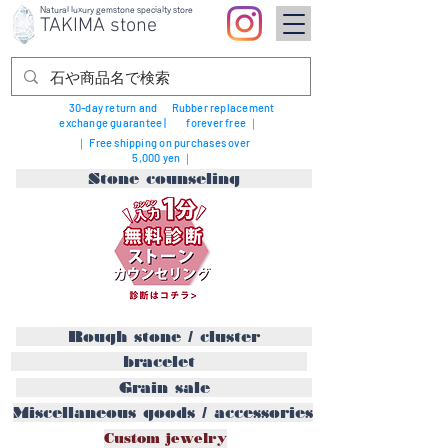
Natural luxury gemstone specialty store
TAKIMA stone
30-day return and
Rubber replacement
exchange guarantee |
forever free ｜
｜ Free shipping on purchases over
5,000 yen ｜
Stone counseling
Rough stone / cluster
bracelet
Grain sale
Miscellaneous goods / accessories
Custom jewelry