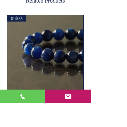
Related Products
新商品
ソーダライト
水晶ルチル（6.1㎜
Price
Price
¥11,000
¥2,200
Out of Stock