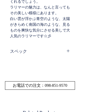
くれるでしょう。
ラリマーの魅力は、なんと言っても
その美しい模様にあります。
白い雲が浮かぶ青空のような、太陽
がきらめく南国の海のような、見る
ものを爽快な気分にさせる美しで大
人気のラリマーです☆彡
スペック
サイ
直径 32.6㎜ サイズ
ズ・
の多少の誤差はご了承く
寸法
ださい。
重量
お電話での注文：098-851-9570
素材
ラリマー