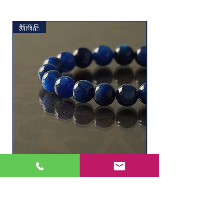
新商品
ソーダライト
水晶ルチル（6.1㎜
Price
Price
¥11,000
¥2,200
Out of Stock