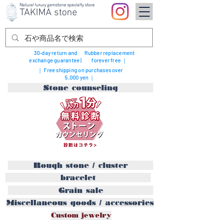
Natural luxury gemstone specialty store
TAKIMA stone
30-day return and
Rubber replacement
exchange guarantee |
forever free ｜
｜ Free shipping on purchases over
5,000 yen ｜
Stone counseling
Rough stone / cluster
bracelet
Grain sale
Miscellaneous goods / accessories
Custom jewelry