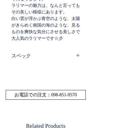
ラリマーの魅力は、なんと言っても
その美しい模様にあります。
白い雲が浮かぶ青空のような、太陽
がきらめく南国の海のような、見る
ものを爽快な気分にさせる美しさで
大人気のラリマーです☆彡
スペック
サイ
直径25.7㎜ サイズの多
ズ・
少の誤差はご了承くだ
寸法
さい。
重量
お電話での注文：098-851-9570
素材
ラリマー
Related Products