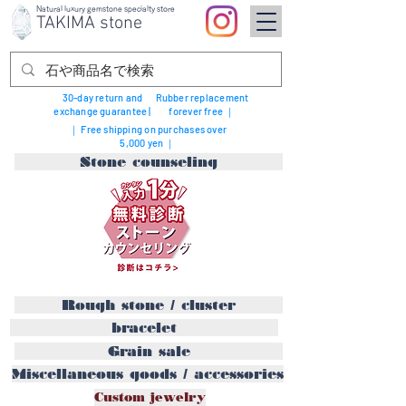
Natural luxury gemstone specialty store
TAKIMA stone
30-day return and
Rubber replacement
exchange guarantee |
forever free ｜
｜ Free shipping on purchases over
5,000 yen ｜
Stone counseling
Rough stone / cluster
bracelet
Grain sale
Miscellaneous goods / accessories
Custom jewelry