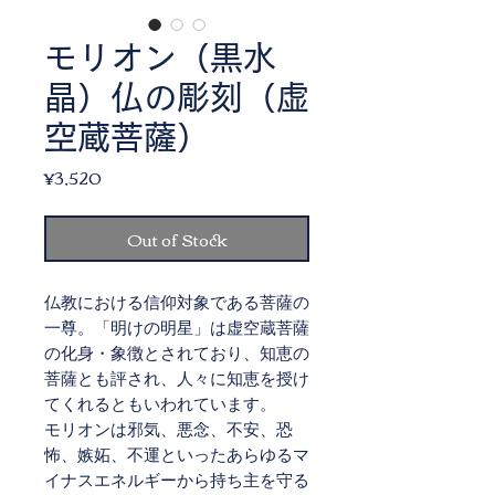
モリオン（黒水
晶）仏の彫刻（虚
空蔵菩薩）
Price
¥3,520
Out of Stock
仏教における信仰対象である菩薩の
一尊。「明けの明星」は虚空蔵菩薩
の化身・象徴とされており、知恵の
菩薩とも評され、人々に知恵を授け
てくれるともいわれています。
モリオンは邪気、悪念、不安、恐
怖、嫉妬、不運といったあらゆるマ
イナスエネルギーから持ち主を守る