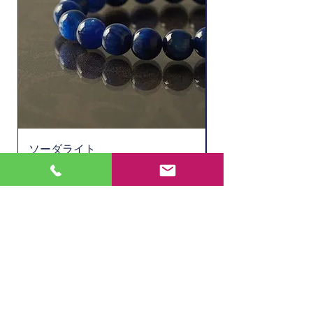
ソーダライト
水晶ルチル（6.1㎜
Price
Price
¥11,000
¥2,200
Out of Stock
Store