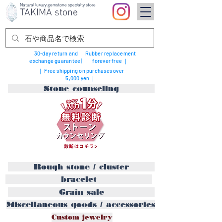
Natural luxury gemstone specialty store
TAKIMA stone
30-day return and
Rubber replacement
exchange guarantee |
forever free ｜
｜ Free shipping on purchases over
5,000 yen ｜
Stone counseling
Rough stone / cluster
bracelet
Grain sale
Miscellaneous goods / accessories
Custom jewelry