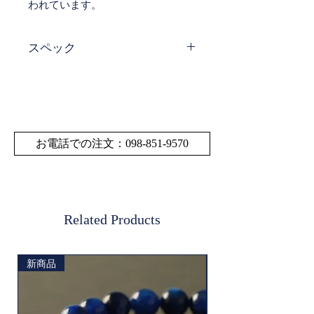
われています。
スペック
サイ
W 7.0 mm × H 8.8
ズ・
mm
寸法
サイズの多少の誤差は
お電話での注文：098-851-9570
ご了承ください。
素材
ダイオプサイト
生産
ロシア
Related Products
地
新商品