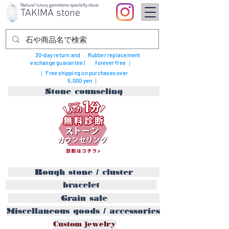
Natural luxury gemstone specialty store
TAKIMA stone
30-day return and
Rubber replacement
exchange guarantee |
forever free ｜
｜ Free shipping on purchases over
5,000 yen ｜
Stone counseling
Rough stone / cluster
bracelet
Grain sale
Miscellaneous goods / accessories
Custom jewelry