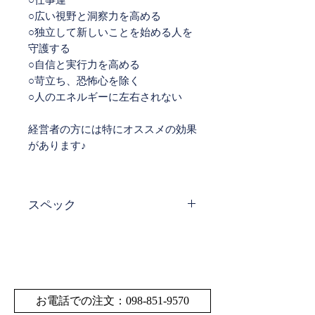
○広い視野と洞察力を高める
○独立して新しいことを始める人を
守護する
○自信と実行力を高める
○苛立ち、恐怖心を除く
○人のエネルギーに左右されない
経営者の方には特にオススメの効果
があります♪
スペック
サイ
玉 直径 約12㎜ 輪
ズ・
の内径 約55㎜
寸法
サイズの多少の誤差は
お電話での注文：098-851-9570