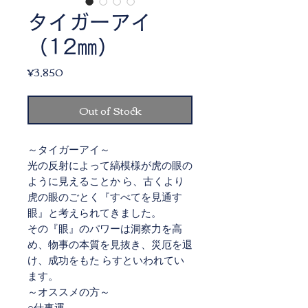
タイガーアイ
（12㎜）
Price
¥3,850
Out of Stock
～タイガーアイ～
光の反射によって縞模様が虎の眼の
ように見えることか ら、古くより
虎の眼のごとく『すべてを見通す
眼』と考えられてきました。
その『眼』のパワーは洞察力を高
め、物事の本質を見抜き、災厄を退
け、成功をもた らすといわれてい
ます。
～オススメの方～
○仕事運