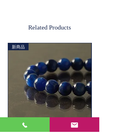
ご了承ください。
※ケースはついていな
いのでご了承くださ
い。
Related Products
素材
タイガーアイ
新商品
ソーダライト
水晶ルチル（6.1㎜