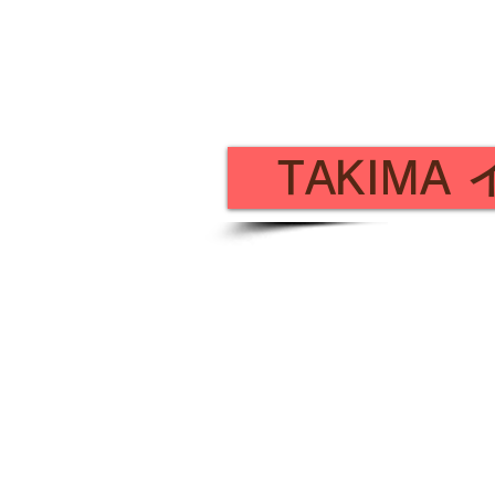
1-27-1 1F, Nishizaki, Itoman City,
Okinawa Prefecture
TEL: 098-851-9570
EMAIL:
info@takima.jp
TAKIMA