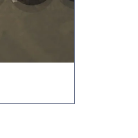
水晶ルチル（6.1㎜～6.2㎜
Price
¥2,200
User's guide
About shipping and returns