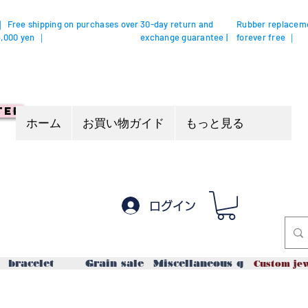
｜ Free shipping on purchases over
30-day return and
Rubber replacem
5,000 yen ｜
exchange guarantee |
forever free ｜
ter
ホーム
お買い物ガイド
もっと見る
ログイン
bracelet
Grain sale
Miscellaneous goods / acce
Custom je