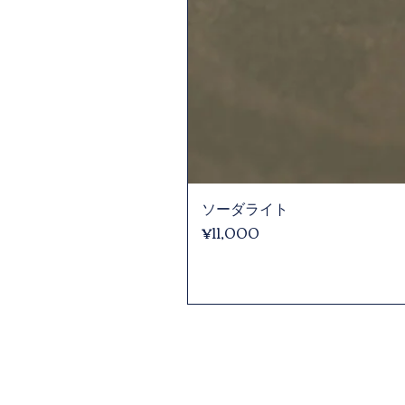
ソーダライト
Price
¥11,000
Store
Location: 〒
901-0305