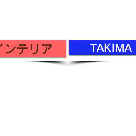
Regular holidays: Sundays and public
holidays
TAKIM
 インテリア