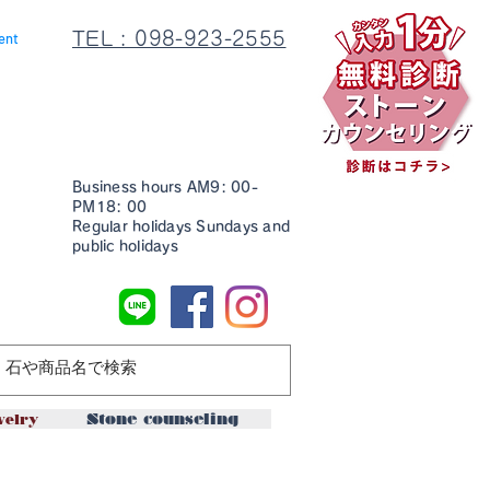
TEL : 098-923-2555
ent
Business hours AM9: 00-
PM18: 00
Regular holidays Sundays and
public holidays
ssories
welry
Stone counseling