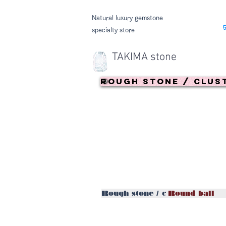
Natural luxury gemstone
specialty store
TAKIMA stone
Rough stone / clus
Rough stone / cluster
Round ball