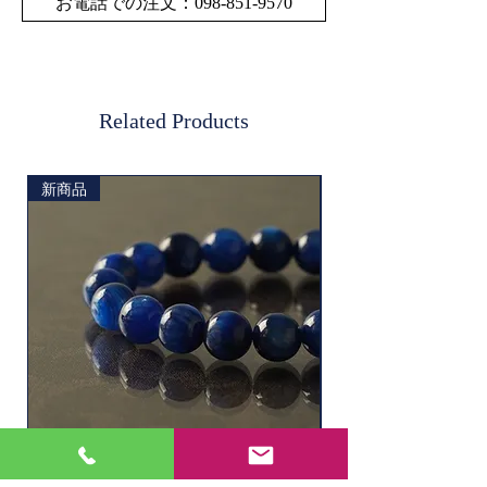
ご了承ください。
お電話での注文：098-851-9570
重量
素材
ゴールドルチルクォー
ツ（ ゴールド針水晶）
Related Products
生産
ブラジル・オーストラ
新商品
地
リア