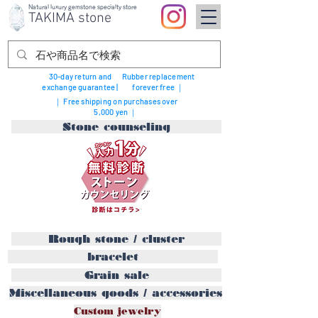
Natural luxury gemstone specialty store
TAKIMA stone
30-day return and
Rubber replacement
exchange guarantee |
forever free ｜
｜ Free shipping on purchases over
5,000 yen ｜
Stone counseling
Rough stone / cluster
bracelet
Grain sale
Miscellaneous goods / accessories
Custom jewelry