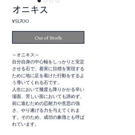
オニキス
Price
¥51,700
Out of Stock
～オニキス～
自分自身の中心軸をしっかりと安定
させる石で、着実に目標を実現する
ために地に足を着けた行動をするよ
う導いてくれる石です。
人生において幾度も降りかかる辛い
場面、苦しい面においても諦めず、
前に進むための忍耐力や意思の強
さ、やり遂げる力を与えてくれま
す。そのため、成功の象徴とも呼ば
れています。