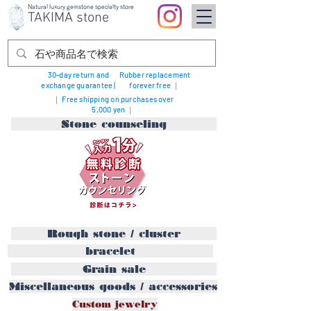
Natural luxury gemstone specialty store
TAKIMA stone
30-day return and
Rubber replacement
exchange guarantee |
forever free ｜
｜ Free shipping on purchases over
5,000 yen ｜
Stone counseling
Rough stone / cluster
bracelet
Grain sale
Miscellaneous goods / accessories
Custom jewelry