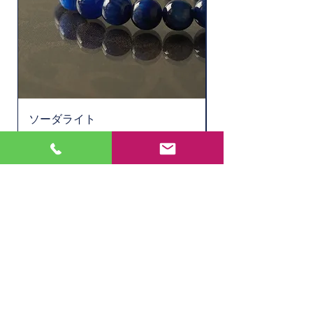
ソーダライト
水晶ルチル（6.1㎜
Price
Price
¥11,000
¥2,200
Out of Stock
Store
Location: 〒
901-0305
1-27-1 1F, Nishizaki, Itoman City, Okinawa Prefecture