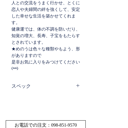
人との交流をうまく行かせ、とくに
恋人や夫婦間の絆を強くして、安定
した幸せな生活を築かせてくれま
す。
健康運では、体の不調を防いだり、
知覚の増大、長寿、子宝をもたらす
とされています。
★めのうは色々な種類やもよう、形
がありますので
是非お気に入りをみつけてください
(^^)
スペック
サイ
W 15 cm × H 12 cm × D
ズ・
18 cm
寸法
サイズの多少の誤差は
お電話での注文：098-851-9570