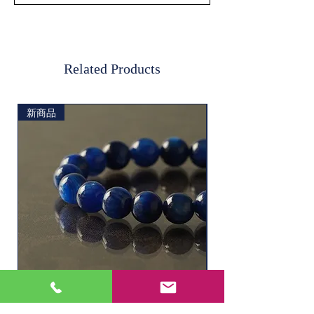
ご了承ください。
※台付きです。
素材
めのう
Related Products
新商品
ソーダライト
水晶ルチル（6.1㎜