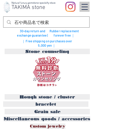
Natural luxury gemstone specialty store
TAKIMA stone
30-day return and
Rubber replacement
exchange guarantee |
forever free ｜
｜ Free shipping on purchases over
5,000 yen ｜
Stone counseling
Rough stone / cluster
bracelet
Grain sale
Miscellaneous goods / accessories
Custom jewelry